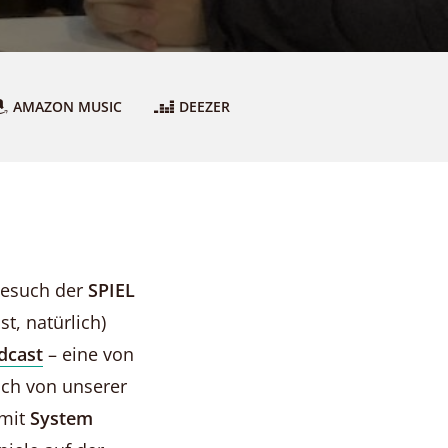
AMAZON MUSIC
DEEZER
Besuch der
SPIEL
t, natürlich)
dcast
– eine von
uch von unserer
 mit
System