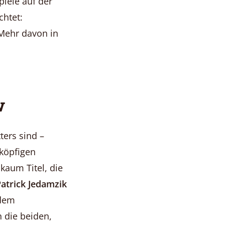
piele auf der
chtet:
 Mehr davon in
w
ers sind –
iköpfigen
kaum Titel, die
atrick Jedamzik
 dem
 die beiden,