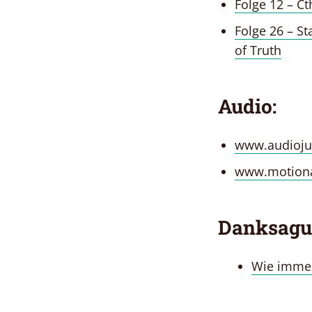
Folge 12 – Ct
Folge 26 – S
of Truth
Audio:
www.audioju
www.motion
Danksagu
Wie immer