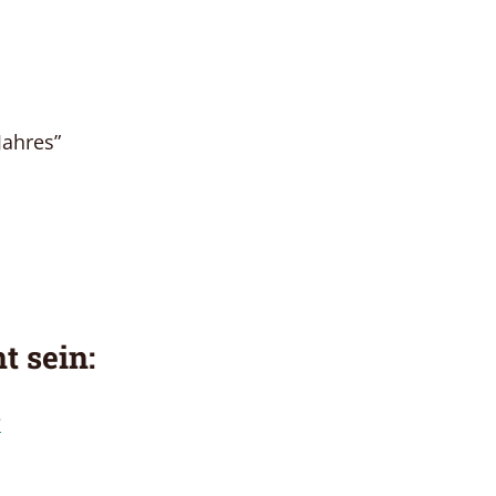
Jahres”
t sein:
e