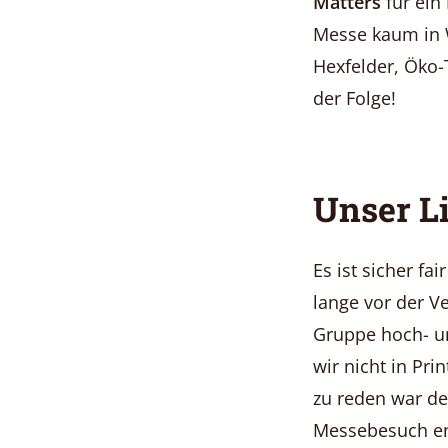
Matters
für ein
Messe kaum in W
Hexfelder, Öko-
der Folge!
Unser L
Es ist sicher fa
lange vor der V
Gruppe hoch- un
wir nicht in Pri
zu reden war d
Messebesuch end